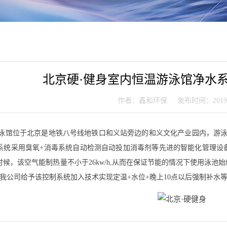
北京硬·健身室内恒温游泳馆净水
作者：鑫和环保 发布时间：2019-0
泳馆位于北京是地铁八号线地铁口和义站旁边的和义文化产业园内，游泳
系统采用臭氧+消毒系统自动检测自动投加消毒剂等先进的智能化管理设
时候，该空气能制热量不小于26kw/h,从而在保证节能的情况下使用泳池
，我公司给予该控制系统加入技术实现定温+水位+晚上10点以后强制补水