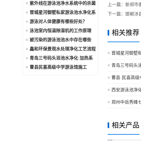
氨
紫外线在游泳池净水系统中的杀菌
上一篇：
新郑市
作
晋城星河御墅私家游泳池水净化系
下一篇：
邯郸涉
统
游泳对人体健康有哪些好处？
泳池室内恒温除湿机的工作原理
相关推荐
被污染的游泳池池水中存在哪些
“危
鑫和环保景观水处理净化工艺流程
晋城星河御墅
青岛三号码头浴池水净化·加热系
青岛三号码头
统
曹县民喜高级中学游泳馆施工
曹县·民喜高
西安游泳池净
郑州中岳秀峰
相关产品