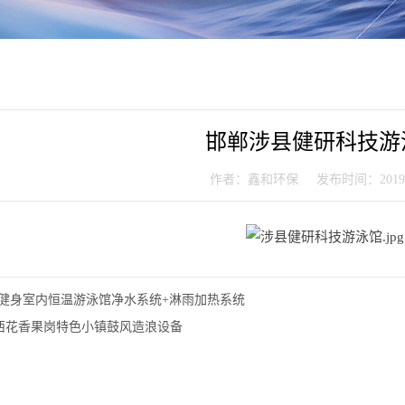
邯郸涉县健研科技游
作者：鑫和环保 发布时间：2019-0
·健身室内恒温游泳馆净水系统+淋雨加热系统
西花香果岗特色小镇鼓风造浪设备