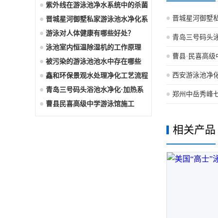
氨
紫外线在游泳池净水系统中的杀菌
晋城星河御墅
作
晋城星河御墅私家游泳池水净化系
统
游泳对人体健康有哪些好处？
青岛三号码头
泳池室内恒温除湿机的工作原理
曹县·民喜高
被污染的游泳池池水中存在哪些
西安游泳池净
“危
鑫和环保景观水处理净化工艺流程
青岛三号码头浴池水净化·加热系
郑州中岳秀峰
统
曹县民喜高级中学游泳馆施工
相关产品