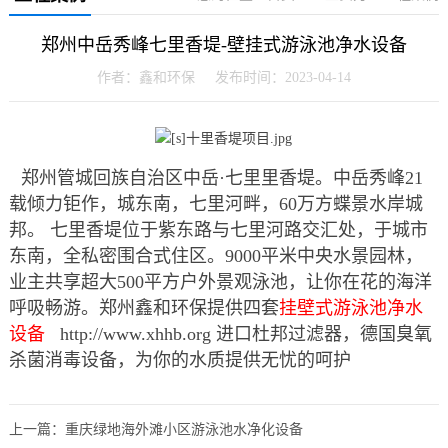
郑州中岳秀峰七里香堤-壁挂式游泳池净水设备
作者：鑫和环保 发布时间：2023-04-14
郑州管城回族自治区中岳·七里里香堤。中岳秀峰21
载倾力钜作，城东南，七里河畔，60万方蝶景水岸城
邦。 七里香堤位于紫东路与七里河路交汇处，于城市
东南，全私密围合式住区。9000平米中央水景园林，
业主共享超大500平方户外景观泳池，让你在花的海洋
呼吸畅游。郑州鑫和环保提供四套
挂壁式游泳池净水
设备
http://www.xhhb.org 进口杜邦过滤器，德国臭氧
杀菌消毒设备，为你的水质提供无忧的呵护
上一篇：
重庆绿地海外滩小区游泳池水净化设备