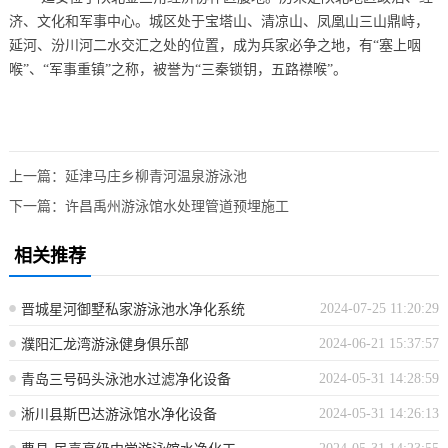
济、文化和军事中心。城区处于宝塔山、清凉山、凤凰山三山鼎峙，
延河、汾川河二水交汇之处的位置，成为兵家必争之地，有“塞上咽
喉”、“军事重镇”之称，被誉为“三秦锁钥，五路襟喉”。
上一篇：
延津马庄乡柳青河温泉游泳池
下一篇：
许昌禹州游泳馆水处理管道预埋施工
相关推荐
2024-07-25 11:20:29
晋城星河御墅私家游泳池水净化系统
2024-06-21 15:37:57
濮阳汇龙湾游泳健身俱乐部
2024-05-31 14:28:59
青岛三号码头泳池水过滤净化设备
2024-05-31 14:26:13
淅川县斯巴达游泳馆水净化设备